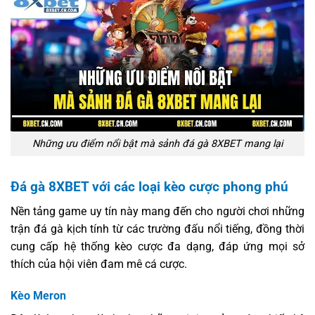
Những ưu điểm nổi bật mà sảnh đá gà 8XBET mang lại
Đá gà 8XBET với các loại kèo cược phong phú
Nền tảng game uy tín này mang đến cho người chơi những
trận đá gà kịch tính từ các trường đấu nổi tiếng, đồng thời
cung cấp hệ thống kèo cược đa dạng, đáp ứng mọi sở
thích của hội viên đam mê cá cược.
Kèo Meron