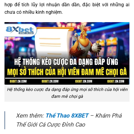
hợp để tích lũy lợi nhuận dần dần, đặc biệt với những ai
chưa có nhiều kinh nghiệm.
Hệ thống kèo cược đa dạng đáp ứng mọi sở thích của hội viên
đam mê chọi gà
Xem thêm:
Thể Thao 8XBET
– Khám Phá
Thế Giới Cá Cược Đỉnh Cao