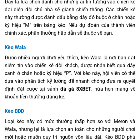
Đây là lựa chọn dành cho những ai tin tưởng vào chiến kê
đại diện đội chủ nhà sẽ giành chiến thắng. Các chiến kê
này thường được đánh dấu bằng dây đỏ buộc ở chân hoặc
ký hiệu “M” trên bảng kèo. Nếu dự đoán của thành viên
chính xác, phần thưởng hấp dẫn sẽ thuộc về bạn.
Kèo Wala
Được nhiều người chơi yêu thích, kèo Wala là nơi bạn đặt
niềm tin vào chiến kê đội khách, được nhận biết qua dây
xanh ở chân hoặc ký hiệu “P”. Với kèo này, hội viên có thể
dựa vào phân tích kỹ lưỡng để nhanh chóng đưa ra quyết
định đặt cược tại sảnh
đá gà 8XBET
, hứa hẹn mang về
khoản tiền thưởng đáng kể.
Kèo BDD
Loại kèo này có mức thưởng thấp hơn so với Meron và
Wala, nhưng lại là lựa chọn an toàn cho những người chơi
mới hoặc muốn duy trì nguồn vốn lâu dài. Kèo BDD phù