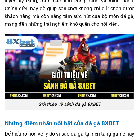
luyện kỹ càng, đảm bảo tính công bằng và minh bạch.
Chính điều này đã giúp sân chơi không chỉ giữ chân được
khách hàng mà còn nâng tầm sức hút của bộ môn đá gà,
mang đến những trải nghiệm khó quên cho hội viên.
Giới thiệu về sảnh đá gà 8XBET
Những điểm nhấn nổi bật của đá gà 8XBET
Để hiểu rõ hơn về lý do vì sao đá gà tại nền tảng game này