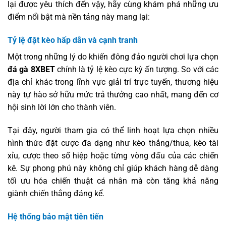
lại được yêu thích đến vậy, hãy cùng khám phá những ưu
điểm nổi bật mà nền tảng này mang lại:
Tỷ lệ đặt kèo hấp dẫn và cạnh tranh
Một trong những lý do khiến đông đảo người chơi lựa chọn
đá gà 8XBET
chính là tỷ lệ kèo cực kỳ ấn tượng. So với các
địa chỉ khác trong lĩnh vực giải trí trực tuyến, thương hiệu
này tự hào sở hữu mức trả thưởng cao nhất, mang đến cơ
hội sinh lời lớn cho thành viên.
Tại đây, người tham gia có thể linh hoạt lựa chọn nhiều
hình thức đặt cược đa dạng như kèo thắng/thua, kèo tài
xỉu, cược theo số hiệp hoặc từng vòng đấu của các chiến
kê. Sự phong phú này không chỉ giúp khách hàng dễ dàng
tối ưu hóa chiến thuật cá nhân mà còn tăng khả năng
giành chiến thắng đáng kể.
Hệ thống bảo mật tiên tiến