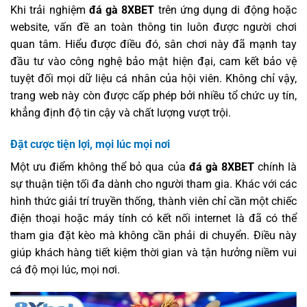
Khi trải nghiệm
đá gà 8XBET
trên ứng dụng di động hoặc
website, vấn đề an toàn thông tin luôn được người chơi
quan tâm. Hiểu được điều đó, sân chơi này đã mạnh tay
đầu tư vào công nghệ bảo mật hiện đại, cam kết bảo vệ
tuyệt đối mọi dữ liệu cá nhân của hội viên. Không chỉ vậy,
trang web này còn được cấp phép bởi nhiều tổ chức uy tín,
khẳng định độ tin cậy và chất lượng vượt trội.
Đặt cược tiện lợi, mọi lúc mọi nơi
Một ưu điểm không thể bỏ qua của
đá gà 8XBET
chính là
sự thuận tiện tối đa dành cho người tham gia. Khác với các
hình thức giải trí truyền thống, thành viên chỉ cần một chiếc
điện thoại hoặc máy tính có kết nối internet là đã có thể
tham gia đặt kèo mà không cần phải di chuyển. Điều này
giúp khách hàng tiết kiệm thời gian và tận hưởng niềm vui
cá độ mọi lúc, mọi nơi.