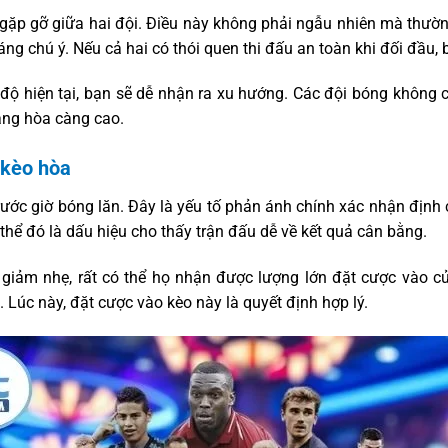
ần gặp gỡ giữa hai đội. Điều này không phải ngẫu nhiên mà thườn
áng chú ý. Nếu cả hai có thói quen thi đấu an toàn khi đối đầu,
độ hiện tại, bạn sẽ dễ nhận ra xu hướng. Các đội bóng không c
ăng hòa càng cao.
 kèo hòa
trước giờ bóng lăn. Đây là yếu tố phản ánh chính xác nhận định 
 thể đó là dấu hiệu cho thấy trận đấu dễ về kết quả cân bằng.
giảm nhẹ, rất có thể họ nhận được lượng lớn đặt cược vào c
Lúc này, đặt cược vào kèo này là quyết định hợp lý.