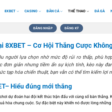
8XBET
CASINO
BẮN CÁ
THỂ THAO
ĐÁ GÀ
ĐĂNG NHẬP
ĐĂNG KÝ
ại 8XBET – Cơ Hội Thắng Cược Không
u người lựa chọn nhờ mức độ rủi ro thấp, phù hợp 
c đơn giản nhưng tiềm ẩn sự kịch tính, kèo này đa
ức tạp hóa chiến thuật, bạn vẫn có thể tìm kiếm lợi 
ET– Hiểu đúng mới thắng
chơi dự đoán hai đội kết thúc trận đấu với cùng số bàn thắng. 
 quả hòa chung cuộc. Sự đặc biệt này khiến nó được lòng những 