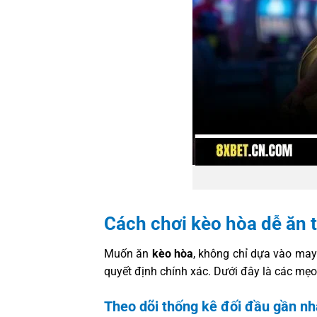
Cách chơi kèo hòa dễ ăn 
Muốn ăn
kèo hòa
, không chỉ dựa vào may 
quyết định chính xác. Dưới đây là các mẹ
Theo dõi thống kê đối đầu gần n