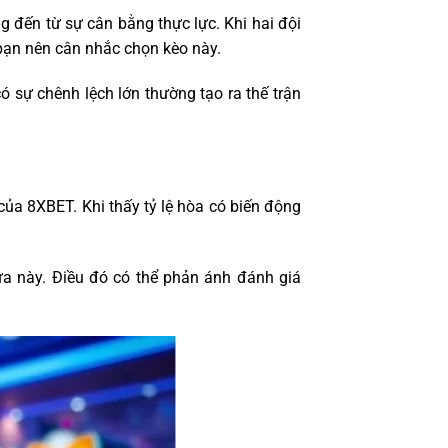
g đến từ sự cân bằng thực lực. Khi hai đội
 bạn nên cân nhắc chọn kèo này.
ó sự chênh lệch lớn thường tạo ra thế trận
của 8XBET. Khi thấy tỷ lệ hòa có biến động
ửa này. Điều đó có thể phản ánh đánh giá