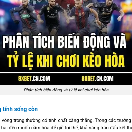
Phân tích biến động và tỷ lệ khi chơi kèo hòa
 tính sống còn
o vòng trong thường có tính chất căng thẳng. Trong các trườn
 hai đều muốn cầm hòa để giữ lợi thế, khả năng trận đấu kết th