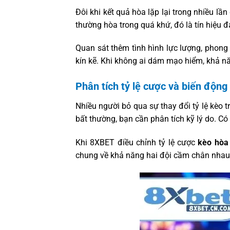
Đôi khi kết quả hòa lặp lại trong nhiều l
thường hòa trong quá khứ, đó là tín hiệu đ
Quan sát thêm tình hình lực lượng, phong 
kín kẽ. Khi không ai dám mạo hiểm, khả n
Phân tích tỷ lệ cược và biến động
Nhiều người bỏ qua sự thay đổi tỷ lệ kèo 
bất thường, bạn cần phân tích kỹ lý do. Có
Khi 8XBET điều chỉnh tỷ lệ cược
kèo hòa
chung về khả năng hai đội cầm chân nhau. 