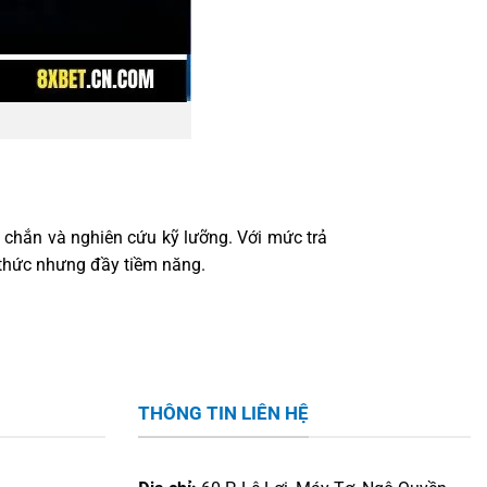
c chắn và nghiên cứu kỹ lưỡng. Với mức trả
 thức nhưng đầy tiềm năng.
THÔNG TIN LIÊN HỆ