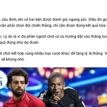
ận cầu đinh, khi cả hai bên được đánh giá ngang sức. Điều đó 
g cần phải chọn đội chiến thắng, chỉ cần đoán đúng kết quả hòa 
o. Lý do là vì đa phần người chơi có xu hướng đặt vào thắng ho
 quả đúng như dự đoán.
i chơi kết hợp cùng nhiều loại cược khác để tăng tỷ lệ thắng. V
n sẽ không nhỏ.