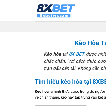
Bỏ
qua
nội
dung
Kèo Hòa T
Kèo hòa
tại
8X BET
được nhiề
chắc chắn. Với cách thức cượ
trận đấu cân tài. Không cần ph
Tìm hiểu kèo hòa tại 8XB
Kèo hòa
là hình thức cược trong đó người 
về chiến thắng, kèo này tập trung vào kết