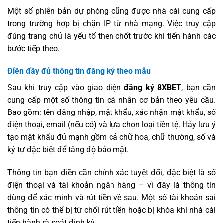
Một số phiên bản dự phòng cũng được nhà cái cung cấp
trong trường hợp bị chặn IP từ nhà mạng. Việc truy cập
đúng trang chủ là yếu tố then chốt trước khi tiến hành các
bước tiếp theo.
Điền đầy đủ thông tin đăng ký theo mẫu
Sau khi truy cập vào giao diện
đăng ký 8XBET
, bạn cần
cung cấp một số thông tin cá nhân cơ bản theo yêu cầu.
Bao gồm: tên đăng nhập, mật khẩu, xác nhận mật khẩu, số
điện thoại, email (nếu có) và lựa chọn loại tiền tệ. Hãy lưu ý
tạo mật khẩu đủ mạnh gồm cả chữ hoa, chữ thường, số và
ký tự đặc biệt để tăng độ bảo mật.
Thông tin bạn điền cần chính xác tuyệt đối, đặc biệt là số
điện thoại và tài khoản ngân hàng – vì đây là thông tin
dùng để xác minh và rút tiền về sau. Một số tài khoản sai
thông tin có thể bị từ chối rút tiền hoặc bị khóa khi nhà cái
tiến hành rà soát định kỳ.