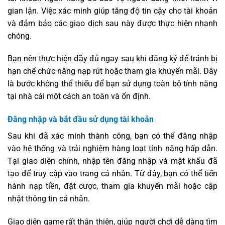
gian lận. Việc xác minh giúp tăng độ tin cậy cho tài khoản
và đảm bảo các giao dịch sau này được thực hiện nhanh
chóng.
Bạn nên thực hiện đầy đủ ngay sau khi đăng ký để tránh bị
hạn chế chức năng nạp rút hoặc tham gia khuyến mãi. Đây
là bước không thể thiếu để bạn sử dụng toàn bộ tính năng
tại nhà cái một cách an toàn và ổn định.
Đăng nhập và bắt đầu sử dụng tài khoản
Sau khi đã xác minh thành công, bạn có thể đăng nhập
vào hệ thống và trải nghiệm hàng loạt tính năng hấp dẫn.
Tại giao diện chính, nhập tên đăng nhập và mật khẩu đã
tạo để truy cập vào trang cá nhân. Từ đây, bạn có thể tiến
hành nạp tiền, đặt cược, tham gia khuyến mãi hoặc cập
nhật thông tin cá nhân.
Giao diện game rất thân thiện, giúp người chơi dễ dàng tìm