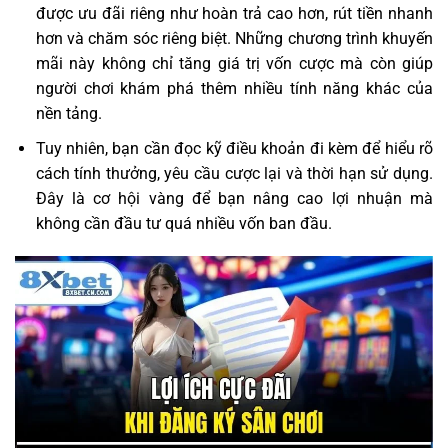
được ưu đãi riêng như hoàn trả cao hơn, rút tiền nhanh
hơn và chăm sóc riêng biệt. Những chương trình khuyến
mãi này không chỉ tăng giá trị vốn cược mà còn giúp
người chơi khám phá thêm nhiều tính năng khác của
nền tảng.
Tuy nhiên, bạn cần đọc kỹ điều khoản đi kèm để hiểu rõ
cách tính thưởng, yêu cầu cược lại và thời hạn sử dụng.
Đây là cơ hội vàng để bạn nâng cao lợi nhuận mà
không cần đầu tư quá nhiều vốn ban đầu.