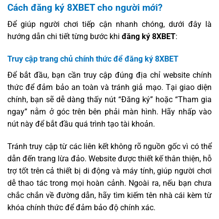
Cách đăng ký 8XBET cho người mới?
Để giúp người chơi tiếp cận nhanh chóng, dưới đây là
hướng dẫn chi tiết từng bước khi
đăng ký 8XBET
:
Truy cập trang chủ chính thức để
đăng ký 8XBET
Để bắt đầu, bạn cần truy cập đúng địa chỉ website chính
thức để đảm bảo an toàn và tránh giả mạo. Tại giao diện
chính, bạn sẽ dễ dàng thấy nút “Đăng ký” hoặc “Tham gia
ngay” nằm ở góc trên bên phải màn hình. Hãy nhấp vào
nút này để bắt đầu quá trình tạo tài khoản.
Tránh truy cập từ các liên kết không rõ nguồn gốc vì có thể
dẫn đến trang lừa đảo. Website được thiết kế thân thiện, hỗ
trợ tốt trên cả thiết bị di động và máy tính, giúp người chơi
dễ thao tác trong mọi hoàn cảnh. Ngoài ra, nếu bạn chưa
chắc chắn về đường dẫn, hãy tìm kiếm tên nhà cái kèm từ
khóa chính thức để đảm bảo độ chính xác.