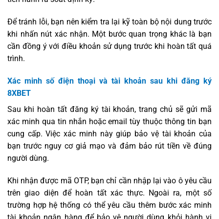
Để tránh lỗi, bạn nên kiểm tra lại kỹ toàn bộ nội dung trước
khi nhấn nút xác nhận. Một bước quan trọng khác là bạn
cần đồng ý với điều khoản sử dụng trước khi hoàn tất quá
trình.
Xác minh số điện thoại và tài khoản sau khi đăng ký
8XBET
Sau khi hoàn tất đăng ký tài khoản, trang chủ sẽ gửi mã
xác minh qua tin nhắn hoặc email tùy thuộc thông tin bạn
cung cấp. Việc xác minh này giúp bảo vệ tài khoản của
bạn trước nguy cơ giả mạo và đảm bảo rút tiền về đúng
người dùng.
Khi nhận được mã OTP, bạn chỉ cần nhập lại vào ô yêu cầu
trên giao diện để hoàn tất xác thực. Ngoài ra, một số
trường hợp hệ thống có thể yêu cầu thêm bước xác minh
tài khoản ngân hàng để bảo vệ người dùng khỏi hành vi