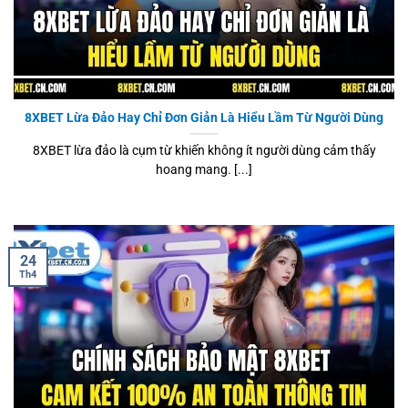
8XBET Lừa Đảo Hay Chỉ Đơn Giản Là Hiểu Lầm Từ Người Dùng
8XBET lừa đảo là cụm từ khiến không ít người dùng cảm thấy
hoang mang. [...]
24
Th4