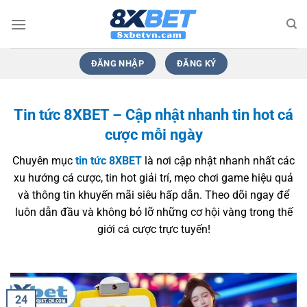
Bỏ
qua
nội
dung
ĐĂNG NHẬP
ĐĂNG KÝ
Tin tức 8XBET – Cập nhật nhanh tin hot cá
cược mỗi ngày
Chuyên mục
tin tức 8XBET
là nơi cập nhật nhanh nhất các
xu hướng cá cược, tin hot giải trí, mẹo chơi game hiệu quả
và thông tin khuyến mãi siêu hấp dẫn. Theo dõi ngay để
luôn dẫn đầu và không bỏ lỡ những cơ hội vàng trong thế
giới cá cược trực tuyến!
24