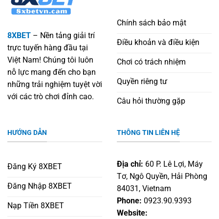
Chính sách bảo mật
8XBET
– Nền tảng giải trí
Điều khoản và điều kiện
trực tuyến hàng đầu tại
Việt Nam! Chúng tôi luôn
Chơi có trách nhiệm
nỗ lực mang đến cho bạn
Quyền riêng tư
những trải nghiệm tuyệt vời
với các trò chơi đỉnh cao.
Câu hỏi thường gặp
HƯỚNG DẪN
THÔNG TIN LIÊN HỆ
Địa chỉ:
60 P. Lê Lợi, Máy
Đăng Ký 8XBET
Tơ, Ngô Quyền, Hải Phòng
Đăng Nhập 8XBET
84031, Vietnam
Phone:
0923.90.9393
Nạp Tiền 8XBET
Website: