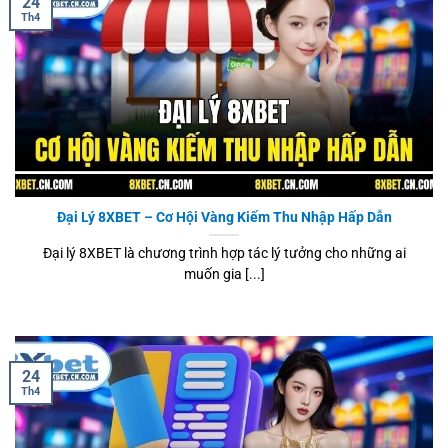
24
Th4
Đại Lý 8XBET – Cơ Hội Vàng Kiếm Thu Nhập Hấp Dẫn
Đại lý 8XBET là chương trình hợp tác lý tưởng cho những ai
muốn gia [...]
24
Th4