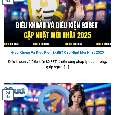
Th4
Điều Khoản Và Điều Kiện 8XBET Cập Nhật Mới Nhất 2025
Điều khoản và điều kiện 8XBET là nền tảng pháp lý quan trọng,
giúp người [...]
24
Th4